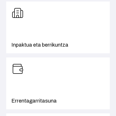
Inpaktua eta berrikuntza
Errentagarritasuna