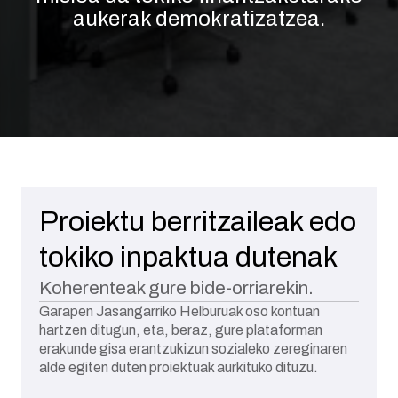
aukerak demokratizatzea.
Proiektu berritzaileak edo
tokiko inpaktua dutenak
Koherenteak gure bide-orriarekin.
Garapen Jasangarriko Helburuak oso kontuan
hartzen ditugun, eta, beraz, gure plataforman
erakunde gisa erantzukizun sozialeko zereginaren
alde egiten duten proiektuak aurkituko dituzu.