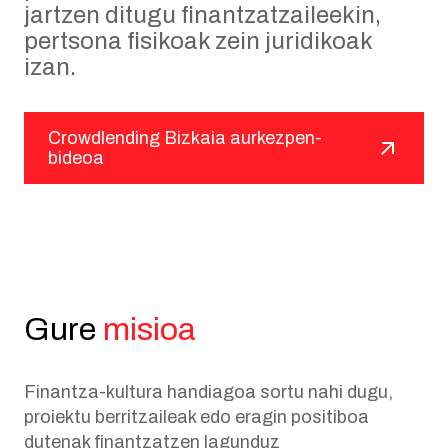
jartzen ditugu finantzatzaileekin,
pertsona fisikoak zein juridikoak
izan.
Crowdlending Bizkaia aurkezpen-
bideoa
Gure
misioa
Finantza-kultura handiagoa sortu nahi dugu,
proiektu berritzaileak edo eragin positiboa
dutenak finantzatzen lagunduz