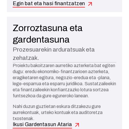
Egin bat eta hasi finantzatzen
Zorroztasuna eta
gardentasuna
Prozesuarekin arduratsuak eta
zehatzak.
Proiektu bakoitzaren aurretiko azterketa bat egiten
dugu: eredu ekonomiko-finantzarioen azterketa,
eragiketaren egitura, negozio-eredua eta -plana,
lege-esparrua eta esparru juridikoa. Sustatzaileekin
eta finantzaileekin konfiantzazko lotura sortzea
funtsezkoa da gure eguneroko lanean.
Nahi duzun guztietan eskura ditzakezu gure
aurrekontuak, urteko kontuak eta auditoretza
txostenak.
Ikusi Gardentasun Ataria