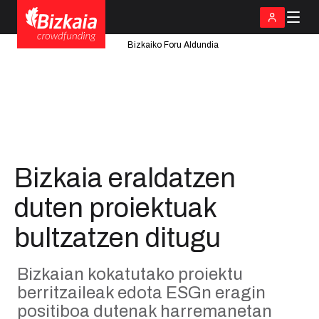
Bizkaiko Foru Aldundia
Bizkaia eraldatzen
duten proiektuak
bultzatzen ditugu
Bizkaian kokatutako proiektu
berritzaileak edota ESGn eragin
positiboa dutenak harremanetan