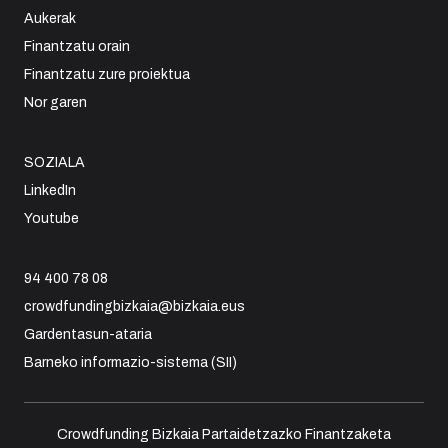
Aukerak
Finantzatu orain
Finantzatu zure proiektua
Nor garen
SOZIALA
LinkedIn
Youtube
94 400 78 08
crowdfundingbizkaia@bizkaia.eus
Gardentasun-ataria
Barneko informazio-sistema (SII)
Crowdfunding Bizkaia Partaidetzazko Finantzaketa