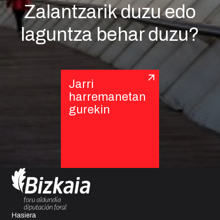
Zalantzarik duzu edo
laguntza behar duzu?
Jarri
harremanetan
gurekin
Hasiera