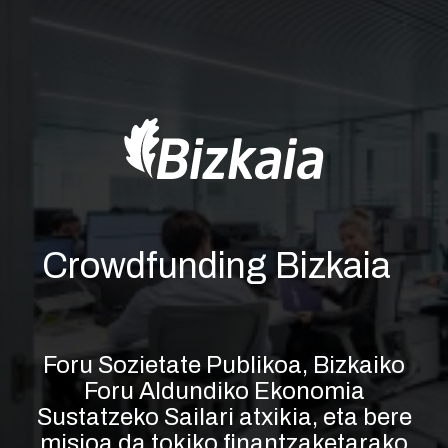
Crowdfunding Bizkaia
Foru Sozietate Publikoa, Bizkaiko
Foru Aldundiko Ekonomia
Sustatzeko Sailari atxikia, eta bere
misioa da tokiko finantzaketarako