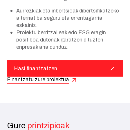
Aurrezkiak eta inbertsioak dibertsifikatzeko
alternatiba seguru eta errentagarria
eskainiz.
Proiektu berritzaileak edo ESG eragin
positiboa dutenak garatzen dituzten
enpresak ahaldunduz.
Hasi finantzatzen
Finantzatu zure proiektua
Gure
printzipioak