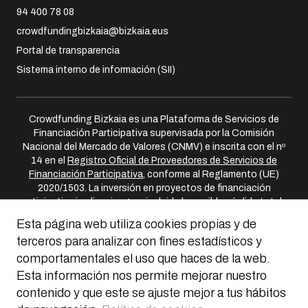
94 400 78 08
crowdfundingbizkaia@bizkaia.eus
Portal de transparencia
Sistema interno de información (SII)
Crowdfunding Bizkaia es una Plataforma de Servicios de
Financiación Participativa supervisada por la Comisión
Nacional del Mercado de Valores (CNMV) e inscrita con el nº
14 en el
Registro Oficial de Proveedores de Servicios de
Financiación Participativa
, conforme al Reglamento (UE)
2020/1503. La inversión en proyectos de financiación
participativa implica riesgos, incluida la posible pérdida total o
parcial del capital invertido. Las inversiones no están
Esta página web utiliza cookies propias y de
cubiertas por sistemas de garantía de depósitos ni por
terceros para analizar con fines estadísticos y
fondos de garantía de inversores.
comportamentales el uso que haces de la web.
Advertencia de riesgos
Esta información nos permite mejorar nuestro
Política de reclamaciones
contenido y que este se ajuste mejor a tus hábitos
Política de Conflictos de interés