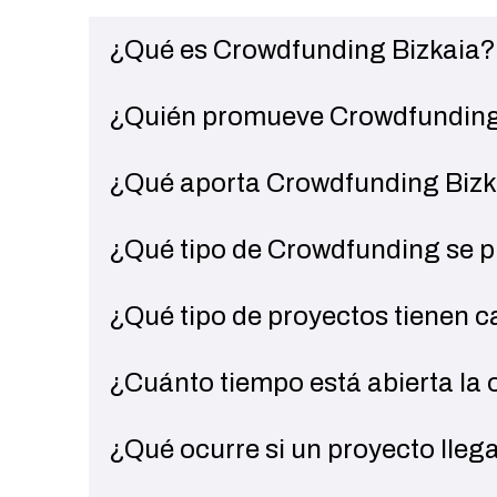
¿Qué es Crowdfunding Bizkaia?
Crowdfunding Bizkaia
¿Quién promueve Crowdfunding
Crowdfunding Bizkaia
¿Qué aporta Crowdfunding Bizk
Foral de Bizkaia
Para las
empresas que promueven proyectos
c
de Gobernanza (ESG, por sus siglas en inglés),
Crowd
¿Qué tipo de Crowdfunding se p
individuales de las personas inversoras.
Para quienes
invierten en los proyectos
, supon
¿Qué tipo de proyectos tienen 
impacto ESG positivo, de manera segura y ren
Crowdfunding Bi
empres
¿Cuánto tiempo está abierta la 
¿Qué ocurre si un proyecto llega
Crowdfunding Bizkaia