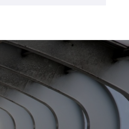
e al menos
ding
ad de