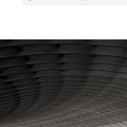
CNMV
Recursos propios de al menos 100.000€ / ·
Lemonway
1.000.000€.
Lemonway
Promotor/a de la empresa
: quien difunde su p
Bizkaia
Garantía Recíproca
Crowdfunding Bizkaia
Lemonway