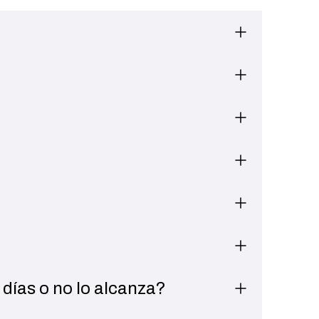
putación
l, Social o
portaciones
novador o
 días o no lo alcanza?