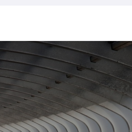
 Volumen de negocios neto de al menos 2.000.000€ / · Balance d
Banco de España
Banco de España
Lemonway
Crowdfun
royecto a través de la plataforma.
Socied
Lemonway